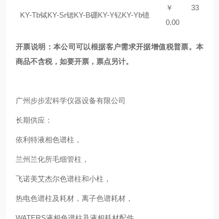
￥ 3
3
KY-Tb铽KY-Sr锶KY-B硼KY-Y钇KY-Yb镱
0
.00
开票说明：本公司可以根据客户需求开据增值税普票。本
商品不含税，如要开票，票点另计。
广州步步宏科学仪器设备有限公司
长期供应：
依利特液相色谱柱，
兰州兰化所毛细管柱，
飞诺美艾杰尔色谱柱和小柱，
热电色谱柱及耗材，离子色谱耗材，
WATERS液相色谱柱及液相耗材配件，