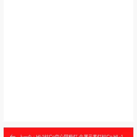
Hl-1钴Co空心阴极灯 金属元素灯钴Co HL-1
上一个：