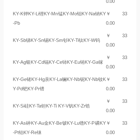
0.00
KY-K钾KY-Li锂KY-Mn锰KY-Mo钼KY-Na钠KY
￥ 3
3
-Pb
0.00
￥ 3
3
KY-Sb锑KY-Sn锡KY-Sm钐KY-Ti钛KY-W钨
0.00
￥ 3
3
KY-Ag银KY-Cd镉KY-Ce铈KY-Eu铕KY-Ga镓
0.00
KY-Ge锗KY-Hg汞KY-La镧KY-Nb铌KY-Nb钕K
￥ 3
3
Y-Pd钯KY-Pr镨
0.00
￥ 3
3
KY-Si硅KY-Ta钽KY-Ti
KY-V钒KY-Zr锆
0.00
KY-As砷KY-Au金KY-Be铍KY-Lu镥KY-P磷KY
￥ 3
3
-Pt铂KY-Re铼
0.00