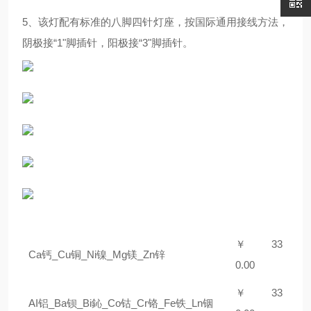
5、该灯配有标准的八脚四针灯座，按国际通用接线方法，
阴极接“1"脚插针，阳极接“3"脚插针。
￥ 3
3
Ca钙_Cu铜_Ni镍_Mg镁_Zn锌
0.00
￥ 3
3
AI铝_Ba钡_Bi鈊_Co钴_Cr铬_Fe铁_Ln铟