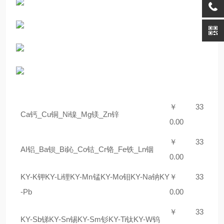
￥ 3
3
Ca钙_Cu铜_Ni镍_Mg镁_Zn锌
0.00
￥ 3
3
AI铝_Ba钡_Bi鈊_Co钴_Cr铬_Fe铁_Ln铟
0.00
KY-K钾KY-Li锂KY-Mn锰KY-Mo钼KY-Na钠KY
￥ 3
3
-Pb
0.00
￥ 3
3
KY-Sb锑KY-Sn锡KY-Sm钐KY-Ti钛KY-W钨