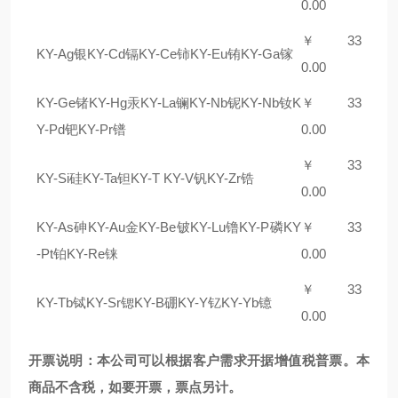
0.00
￥ 3
3
KY-Ag银KY-Cd镉KY-Ce铈KY-Eu铕KY-Ga镓
0.00
KY-Ge锗KY-Hg汞KY-La镧KY-Nb铌KY-Nb钕K
￥ 3
3
Y-Pd钯KY-Pr镨
0.00
￥ 3
3
KY-Si硅KY-Ta钽KY-T KY-V钒KY-Zr锆
0.00
KY-As砷KY-Au金KY-Be铍KY-Lu镥KY-P磷KY
￥ 3
3
-Pt铂KY-Re铼
0.00
￥ 3
3
KY-Tb铽KY-Sr锶KY-B硼KY-Y钇KY-Yb镱
0
.00
开票说明：本公司可以根据客户需求开据增值税普票。本
商品不含税，如要开票，票点另计。