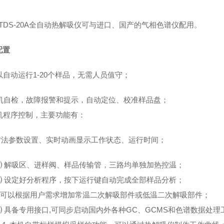
TDS-20A
全自动热解吸仪可与进口、国产的气相色谱仪配用。
配置
以自动运行
1-20
个样品，无需人员值守；
机自检，故障报警和提示，自动定位、校准样品盘；
机程序控制，主要功能有：
方法参数设置、实时动画显示工作状态、运行时间；
⑵ 解吸区、进样阀、样品传输管，三路均单独加热控温；
⑶ 设定好分析程序，按下运行键自动完成全部样品分析；
可以根据用户需求增加常温二次解吸部件或低温二次解吸部件
；
⑸ 具备专用接口
,
可同步启动国内外各种
GC
、
GCMS
和色谱数据处理