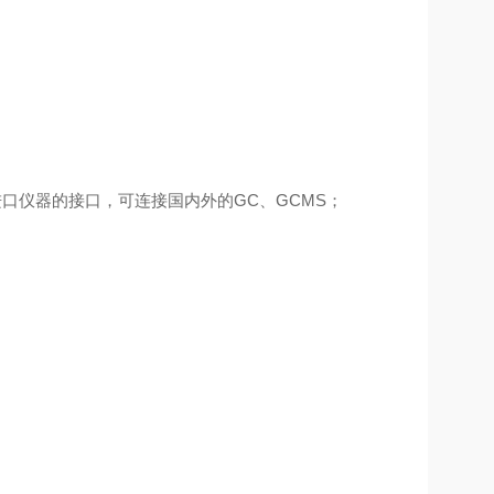
；
进口仪器的接口，
可连接国内外的
GC
、
GCMS
；