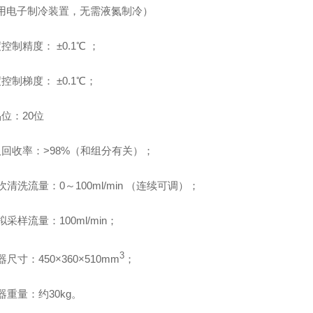
用电子制冷装置，无需液氮制冷）
度控制精度：
±0.1
℃ ；
度控制梯度：
±0.1
℃；
品位：
20
位
回收率：>
98%
（和组分有关）；
吹清洗流量：
0
～
100ml/min
（连续可调）；
拟采样流量：
100ml/min
；
3
器尺寸：
450×360×510
mm
；
器重量：约
30kg
。