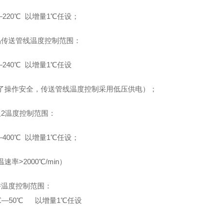
220
℃
以增量
1
℃任设；
品传送管线温度控制范围：
240
℃
以增量
1
℃任设
了操作安全，传送管线温度控制采用低压供电）；
吸
2
温度控制范围：
400
℃
以增量
1
℃任设；
温速率>
2000
℃
/min
）
阱温度控制范围：
℃—
50
℃
以增量
1
℃任设