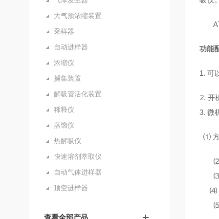
气体发生器
大气预浓缩装置
A
采样器
自动进样器
功能
浓缩仪
1.
可
捕集装置
解吸管活化装置
2.
开
稀释仪
3.
微
蒸馏仪
⑴ 
热解吸仪
快速溶剂萃取仪
自动气体进样器
顶空进样器
⑷
查看全部产品