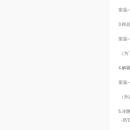
室温
—
3.
样
室温
—
（为
4.
解
室温
—
（升
5.冷
-35