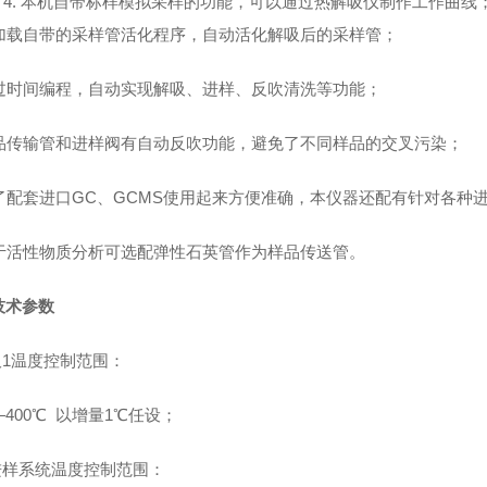
4.
本机自带标样模拟采样的功能，可以通过热解吸仪制作工作曲线
加载自带的采样管活化程序，自动活化解吸后的采样管；
过时间编程，自动实现解吸、进样、反吹清洗等功能；
品传输管和进样阀有自动反吹功能，避免了不同样品的交叉污染；
了配套进口
GC
、
GCMS
使用起来方便准确，本仪器还配有针对各种
于活性物质分析可选配弹性石英管作为样品传送管
。
技术参数
吸
1
温度控制范围：
400
℃
以增量
1
℃任设；
进样系统温度控制范围：