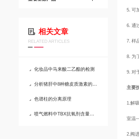
5.
可
6.
通
相关文章
7.
样
RELATED ARTICLES
8.
为
化妆品中马来酸二乙酯的检测
9.
对
分析猪肝中8种糖皮质激素的残留量
主要
色谱柱的分离原理
1.
解
喷气燃料中TBX抗氧剂含量检测解决方案
室温
—
2.
阀