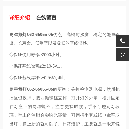
详细介绍
在线留言
岛津氘灯062-65055-05
优点：高辐射强度、稳定的能量输
出、长寿命、低噪音以及极低的基线漂移。
◇保证使用寿命≥2000小时。
◇保证基线噪音≤2x10-5AU。
◇保证基线漂移≤±0.5%/小时。
岛津氘灯062-65055-05
的更换：关掉检测器电源，然后把
插座也拔掉，把四颗螺丝去掉，打开灯的外罩，松开固定
在灯座上的两颗螺丝，注意更换时候，手不可碰到灯玻
璃，手上的油脂会影响光能量，可用棉手套或纸巾拿牢取
出灯，换上新的就可以了。日常维护，主要就是一般来说