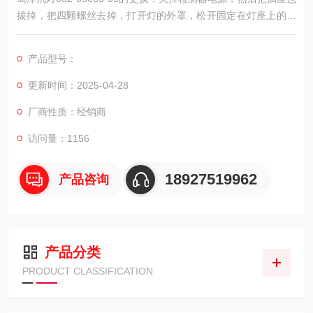
拔掉，把四颗螺丝去掉，打开灯的外罩，松开固定在灯座上的两
颗螺丝，注意更换时候，手不可碰到灯玻璃，手上的油脂会影响
光能量，可用棉手套或纸巾拿牢取出灯，换上新的就可以了。日
产品型号：
常维护，主要就是一般来说每开关一次相当于使用两个小时的
灯。
更新时间：2025-04-28
厂商性质：经销商
访问量：1156
18927519962
产品咨询
产品分类
PRODUCT CLASSIFICATION