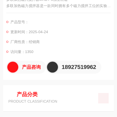
多联加热磁力搅拌器是一款同时拥有多个磁力搅拌工位的实验仪
器，每个工位均可独立设置转速，使得每个混匀实验更加灵活，
极大的提高了实验效率和空间利用率！广泛应用于石油，化工，
产品型号：
化学，生物和医药等行业。
广泛应用于石油，化工，化学，生物和医药等行业。
更新时间：2025-04-24
厂商性质：经销商
访问量：1350
18927519962
产品咨询
产品分类
PRODUCT CLASSIFICATION