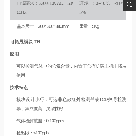
电源要求：220 ± 10V AC、50/
环
境
：0-40℃
RH
<8
60HZ
5%
基本尺寸：300* 260* 380mm
重量：5Kg
可拓展模块-TN
应用
可以检测气体中的总氮含量，内置于总有机碳主机中拓展
使用
技术特点
模块设计小巧，可选非色散红外检测器或TCD热导检测
器，集成度高，灵敏性好
气体检测范围：0-100ppm
检出限：≤100ppb