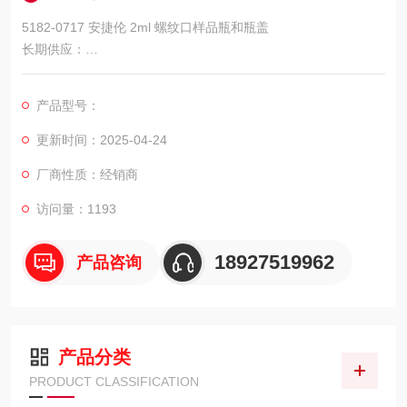
5182-0717 安捷伦 2ml 螺纹口样品瓶和瓶盖
长期供应：
依利特液相色谱柱，兰州兰化所毛细管柱，飞诺美艾杰尔色谱柱
和小柱，热电色谱柱及耗材，离子色谱耗材，WATERS液相色谱
产品型号：
柱及液相耗材配件。
更新时间：2025-04-24
厂商性质：经销商
访问量：1193
18927519962
产品咨询
产品分类
PRODUCT CLASSIFICATION