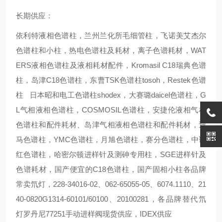
长期供应：
依利特液相色谱柱，兰州兰化所毛细管柱，飞诺美艾杰尔
色谱柱和小柱，热电色谱柱及耗材，离子色谱耗材，WAT
ERS液相色谱柱及液相耗材配件，Kromasil C18瑞典色谱
柱，岛津C18色谱柱，东曹TSK色谱柱tosoh，Restek色谱
柱 日本昭和电工色谱柱shodex，大赛璐daicel色谱柱，G
L气相液相色谱柱，COSMOSIL色谱柱，安捷伦液相气相
色谱柱和配件耗材、岛津气相液相色谱柱和配件耗材，迪
马色谱柱，YMC色谱柱，月旭色谱柱，赛分色谱柱，中谱
红色谱柱，哈密尔顿进样针及测砷专用柱，SGE进样针及
色谱耗材，国产便宜的C18色谱柱，国产固相小柱各品牌
常卖氘灯，228-34016-02、062-65055-05、6074.1110、21
40-0820G1314-60101/60100、20100281，各品牌替代氘
灯罗丹尼77251手动进样阀现货供应，IDEX供应