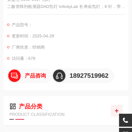
二极管阵列检测器DAD氘灯 InfinityLab 长寿命氘灯，8 针，带 R
FID 标签. 用于带有最大光强卡套式流通池（G4212A/B 或 G711
7A/B/C）和 G7100 CE 的二极管阵列检测器
产品型号：
更新时间：2025-04-28
厂商性质：经销商
访问量：678
18927519962
产品咨询
产品分类
PRODUCT CLASSIFICATION