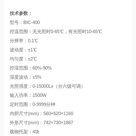
技术参数：
型号：BIC-400
控温范围：无光照时0-65℃，有光照时10-65℃
分辨率：0.1℃
波动度：±1℃
均匀度：±2℃
控湿范围：60%-90%
湿度波动：±5%
光照强度：0-15000Lx（分六级可调）
输入功率：1500W
定时范围：0-9999分钟
内胆尺寸(mm)：560×620×1160
外形尺寸(mm)：742×730×1887
载物托架：4块