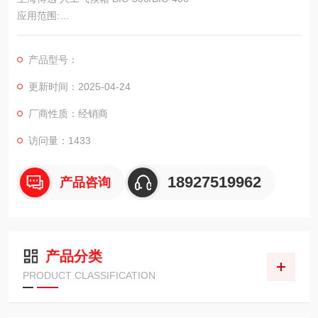
应用范围:
人工气候箱（综合药品稳定试验箱）适用于卫生防疫、环境保
护、农林畜牧业等科研单位、院校实验室、生产部门，作为霉
产品型号：
菌、细菌和微生物的培养保存、植物栽培、育种实验的恒温恒
湿、光照设备，能准确模拟不同环境的气候条件。
更新时间：2025-04-24
产品特点：
厂商性质：经销商
外壳采用冷轧钢板制造，表面静电喷塑，内胆镜面不锈钢，隔板
可以任意调节；
访问量：1433
18927519962
产品咨询
产品分类
PRODUCT CLASSIFICATION