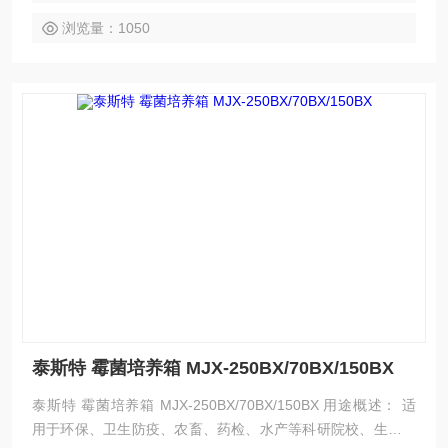
点： 外壳采用冷轧钢板制造，表面静电喷塑，内胆镜面不锈
浏览量：1050
钢，隔板可以任意调节； 微电脑智能控制，液晶显示控制温
度，湿度，时间，超温报警功能；
泰斯特 霉菌培养箱 MJX-250BX/70BX/150BX
泰斯特 霉菌培养箱 MJX-250BX/70BX/150BX 用途概述： 适
用于环保、卫生防疫、农畜、药检、水产等科研院校、生产部