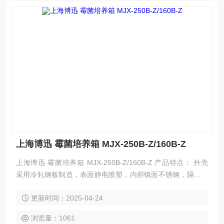
上海博迅 霉菌培养箱 MJX-250B-Z/160B-Z
上海博迅 霉菌培养箱 MJX-250B-Z/160B-Z 产品特点： 外壳
采用冷轧钢板制造，表面静电喷塑，内胆镜面不锈钢，隔板可
以任意调节； 温控系统采用微电脑单片机技术，控温精度高；
更新时间：2025-04-24
具有温度、时间调节控制，触模式键盘设定调节； 显示为双屏
高亮度数码管显示，示值准确直观，性能*； 具有定时和计时
浏览量：1061
功能； 工作室内装紫外线杀菌灯，大视角保温真空钢化玻璃，