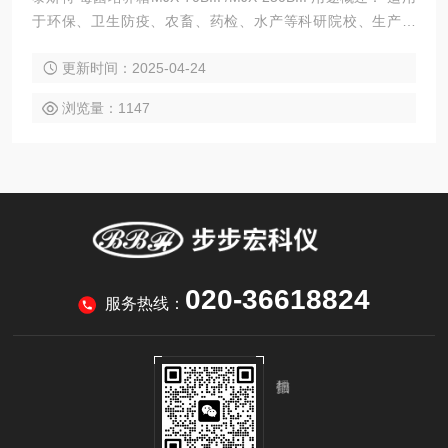
于环保、卫生防疫、农畜、药检、水产等科研院校、生产部
门、是水体分析和BOD测定细菌、霉菌、微生物的培养、保存
更新时间：2025-04-24
的设备。 标准型产品特点： 1、镜面不锈钢工作室，四角呈半
圆弧形过渡，易清洁，托板间距可调。 2、微电脑控制系统，
浏览量：1147
控温精确可靠。大屏幕液晶多组数据一屏显示。轻触型操作按
键，使用方便，配有紫外杀菌灯。
020-36618824
服务热线：