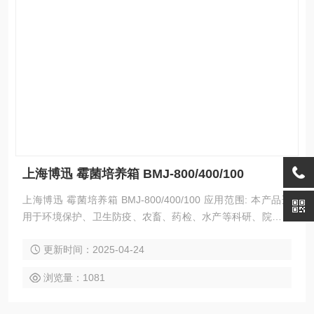
上海博迅 霉菌培养箱 BMJ-800/400/100
上海博迅 霉菌培养箱 BMJ-800/400/100 应用范围: 本产品适
用于环境保护、卫生防疫、农畜、药检、水产等科研、院校实
验和生产部门，是水体分析和BOD测定细菌、霉菌、微生物的
更新时间：2025-04-24
培养、保存、植物的栽培、育种实验的恒温设备。 产品特点：
外壳采用冷轧钢板制造，表面静电喷塑，内胆镜面不锈钢，隔
浏览量：1081
板可以任意调节； 微电脑智能控制，液晶显示控制温度，时
间，超温报警功能；