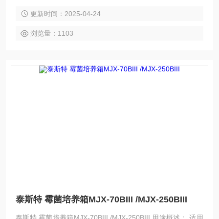
门、是水体分析和BOD测定细菌、霉菌、微生物的培养、保存
更新时间：2025-04-24
的设备。 标准型产品特点： 1、镜面不锈钢工作室，四角呈半
圆弧形过渡，易清洁，托板间距可调。 2、微电脑控制系统，
浏览量：1103
控温精确可靠。大屏幕液晶多组数据一屏显示。轻触型操作按
键，使用方便，配有紫外杀菌灯。
泰斯特 霉菌培养箱MJX-70BIII /MJX-250BIII
泰斯特 霉菌培养箱MJX-70BIII /MJX-250BIII 用途概述： 适用