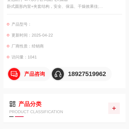
卧式圆形内室+夹套结构，安全、保温、干燥效果佳;
盘式嵌齿式+电机或手动锁紧门结构，故障低，可靠;
门密封为气动
产品型号：
配有标准设备验证接口;
管路系统为优化设计,SUS304管道,卡箱式快装方式;
更新时间：2025-04-22
控制系统:HMI人机界面，采用触摸屏+微电脑:
厂商性质：经销商
F0值与温度时间双重保证灭菌效果，具有*的灭菌
档案记录;
访问量：1041
18927519962
产品咨询
产品分类
PRODUCT CLASSIFICATION