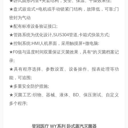
★卧式圆形内室+夹套结构，安全、保温、干燥效果佳;
★盘式嵌齿式+电机或手动锁紧门结构，故障低，可靠;门
密封为气动
★配有标准设备验证接口;
★管路系统为优化设计,SUS304管道,卡箱式快装方式;
★控制系统:HMI人机界面，采用触摸屏+微电脑:
★F0值与温度时间双重保证灭菌效果，具有*的灭菌档案记
录;
★具有程序选择、参数设置、设备操作、报表处理等功
能，可追围;
★多重安全防护措施;
★灭菌工艺:织物、器械、液体、BD、保压测试、自定义
多个程序;
登冠医疗 WY系列 卧式蒸汽灭菌器