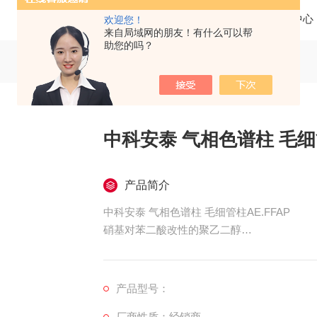
当前位置：
首页
产品中心
欢迎您！
来自局域网的朋友！有什么可以帮
助您的吗？
中科安泰 气相色谱柱 毛细管
产品简介
中科安泰 气相色谱柱 毛细管柱AE.FFAP
硝基对苯二酸改性的聚乙二醇
• 强极性
• 温度范围从60º到240/250ºC（对0.53 mm 柱为
• 为分析挥发性脂肪酸和酚类而设计
产品型号：
• 取代OV-351
厂商性质：经销商