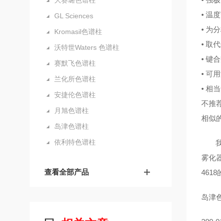
大赛璐色谱柱
• 温度
GL Sciences
• 
Kromasil色谱柱
• 取代
沃特世Waters 色谱柱
• 键
赛默飞色谱柱
• 可
兰化所色谱柱
• 相
安捷伦色谱柱
不推荐
月旭色谱柱
相似的固定
岛津色谱柱
依利特色谱柱
我们
雾化器
查看全部产品
4618
岛津