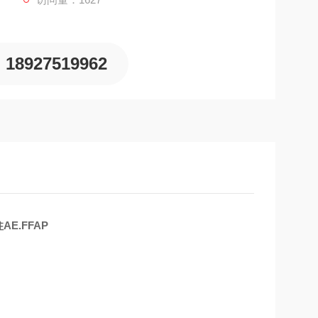
柱。
18927519962
E.FFAP