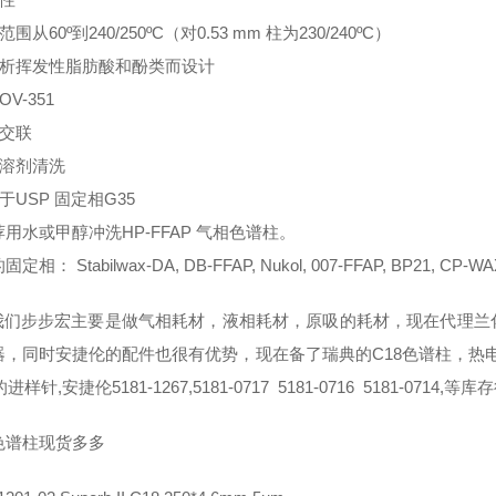
范围从60º到240/250ºC（对0.53 mm 柱为230/240ºC）
为分析挥发性脂肪酸和酚类而设计
OV-351
合交联
用溶剂清洗
当于USP 固定相G35
用水或甲醇冲洗HP-FFAP 气相色谱柱。
相： Stabilwax-DA, DB-FFAP, Nukol, 007-FFAP, BP21, CP-WAX 
步步宏主要是做气相耗材，液相耗材，原吸的耗材，现在代理兰化
，同时安捷伦的配件也很有优势，现在备了瑞典的C18色谱柱，热电的6074
的进样针,安捷伦5181-1267,5181-0717 5181-0716 5181-0714,等
色谱柱现货多多