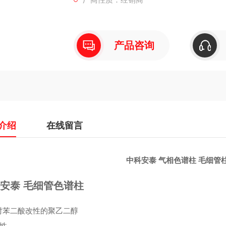
• 键合交联
• 可用溶剂清洗
• 相当于USP 固定相G35
不推荐用水或甲醇冲洗HP-FFAP 气相色谱
产品咨询
介绍
在线留言
中科安泰 气相色谱柱 毛细管柱A
安泰 毛细管色谱柱
对苯二酸改性的聚乙二醇
极性