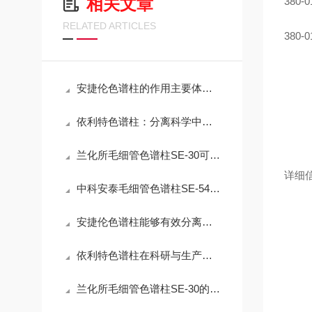
相关文章
380-0
RELATED ARTICLES
380-0
安捷伦色谱柱的作用主要体现在哪几个方面？
依利特色谱柱：分离科学中的精密工具
兰化所毛细管色谱柱SE-30可适用于多种化合物的分析
详细
中科安泰毛细管色谱柱SE-54可以分为以下几类
安捷伦色谱柱能够有效分离结构相似的化合物
依利特色谱柱在科研与生产领域中发挥着重要作用
兰化所毛细管色谱柱SE-30的使用注意事项