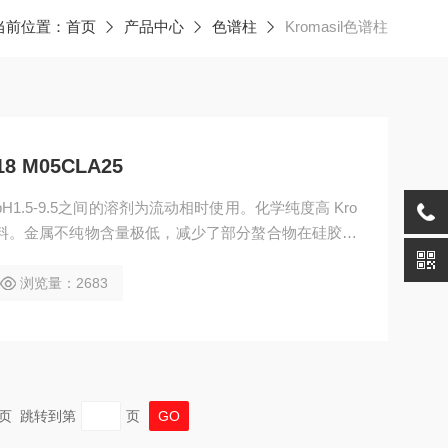
当前位置：
首页
产品中心
色谱柱
Kromasil色谱柱
18 M05CLA25
可以在pH1.5-9.5之间的溶剂为流动相时使用。化学纯度高 Kro
胶填料。金属不纯物含量极低，减少了部分螯合物在硅胶基
浏览量：2683
 末页 跳转到第
页