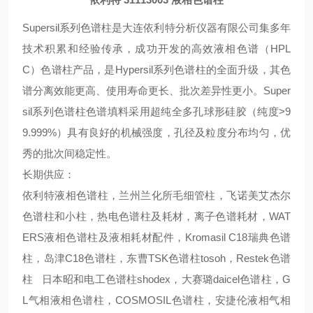
Supersil系列色谱柱是大连依利特分析仪器有限公司集多年
技术积累和经验传承，成功开发的高效液相色谱（HPL
C）色谱柱产品，是Hypersil系列色谱柱的全面升级，其色
谱分离效能更高、使用寿命更长、批次差异性更小。Super
sil系列色谱柱色谱填料采用超纯全多孔球形硅胶（纯度>9
9.999%）具有良好的机械强度，孔径及粒度分布均匀，优
秀的批次间稳定性。
长期供应：
依利特液相色谱柱，兰州兰化所毛细管柱，飞诺美艾杰尔
色谱柱和小柱，热电色谱柱及耗材，离子色谱耗材，WAT
ERS液相色谱柱及液相耗材配件，Kromasil C18瑞典色谱
柱，岛津C18色谱柱，东曹TSK色谱柱tosoh，Restek色谱
柱 日本昭和电工色谱柱shodex，大赛璐daicel色谱柱，G
L气相液相色谱柱，COSMOSIL色谱柱，安捷伦液相气相