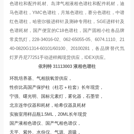
色谱柱和配件耗材、岛津气相液相色谱柱和配件耗材，迪
马色谱柱，YMC色谱柱，月旭色谱柱，赛分色谱柱，中谱
红色谱柱，哈密尔顿进样针及测砷专用柱，SGE进样针及
色谱耗材，国产便宜的C18色谱柱，国产固相小柱各品牌
常卖氘灯，228-34016-02、062-65055-05、6074.1110、21
40-0820G1314-60101/60100、20100281，各品牌替代氘
灯罗丹尼77251手动进样阀现货供应，IDEX供应。
依利特 31113003 液相色谱柱
环凯培养基、气相脱氧管供应，
性价比高国产保护柱（柱芯＋柱套）长年现货，
宁强、曙光明、国标元素灯，雾化器，石墨管，
北京连华仪器和耗材，哈希仪器及耗材
实验室用样品瓶1.5ML，20ML长年现货
国产液相色谱仪、国产气相色谱仪，
天平、紫外、水份仪、气源、原吸，