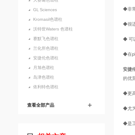
大赛璐色谱柱
◆非
GL Sciences
Kromasil色谱柱
◆很
沃特世Waters 色谱柱
赛默飞色谱柱
◆ 可
兰化所色谱柱
◆在p
安捷伦色谱柱
月旭色谱柱
安捷
岛津色谱柱
的优
依利特色谱柱
◆更
查看全部产品
◆尤
◆是