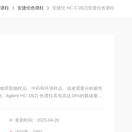
色谱柱
安捷伦色谱柱
安捷伦 HC-C18(2)安捷伦色谱柱
物萃取物样品、中药和环境样品、或者需要分析极性
lent HC-18(2) 色谱柱具有高达18%的载碳量，
的保留性能。这一色谱柱与其他高载碳量的C18柱极
性大大变弱的醛类化合物。
更新时间：2025-04-28
访问量：2392