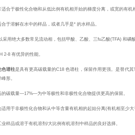
常适合于极性化合物和从低比例有机相开始的梯度分离，或宽的有机
适合于溶解在水中的样品，或者几乎是* 的水样品。
以采用绝大多数常见流动相，包括甲酸、乙酸、三fu乙酸(TFA) 和
H 2-8 有优异的性能。
伦色谱柱
是具有更高碳载量的C18 色谱柱，保留作用更强。是替代
异峰形。
高的碳载量—17%—为中等极性和非极性化合物提供更高的保留。
为适用于非极性化合物和从中等含量有机相的起始分离(有机相至少大于
工业样品或溶于有机溶剂/大比例有机溶剂中样品的良好选择。