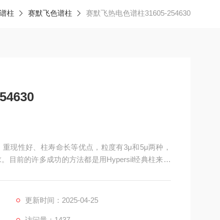
谱柱
赛默飞色谱柱
赛默飞热电色谱柱31605-254630
4630
效高、重现性好、柱寿命长等优点，粒度有3μ和5μ两种，
目前的许多成功的方法都是用Hypersil经典柱来分
相用于环保分析。 Hypersil BDS类色谱填料是*的反
围极其广泛。
更新时间：2025-04-25
访问量：1437