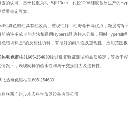
围的认可。基于粒度为3、5和10um，孔径120A硅胶基质生产的Hy
品质量稳定可靠。
persil经典色谱柱具有柱效高、重现性好、柱寿命长等优点，粒度有
前的许多成功的方法都是用Hypersil经典柱来分析，同时Hypersil
S类色谱填料是*的反相柱填料，有很好的耐久性及重现性，应用范围
热电色谱柱31605-254630
经过反复验证测试和品质鉴定，等效于Waters
的情况下，表现同样的疏水性和离子交换能力及选择性。
信息联系广州步步宏科学仪器设备有限公司