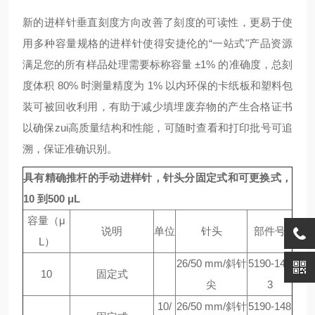
新的进样针垂直刻度方向改善了刻度的可读性，更易于使
用多种容量规格的进样针使得安捷伦的“一站式"产品资源
满足您的所有样品处理需要标称容量 ±1% 的准确度，总刻
度体积 80% 时测量精度为 1% 以内环保的卡纸板和塑料包
装可被回收利用，有助于减少填埋废弃物的产生合格证书
以确保zui高质量结构和性能，可随时查看和打印批号可追
溯，保证准确识别。
具有精确推杆的手动进样针，针头分固定式和可更换式，
10 到500 μL
容量（μ
说明
单位
针头
部件号
L）
26/50 mm/斜针
5190-148
10
固定式
尖
3
10/
26/50 mm/斜针
5190-148