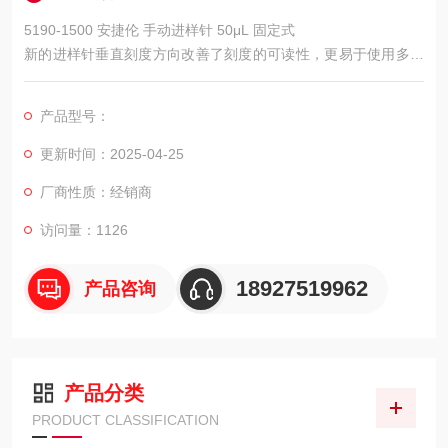
5190-1500 安捷伦 手动进样针 50μL 固定式
新的进样针垂直刻度方向改善了刻度的可读性，更易于使用多种
容量规格的进样针使得安捷伦的“一站式"产品资源满足您的所有
样品处理需要标称容量 ±1% 的准确度，总刻度体积 80% 时测量
产品型号：
精度为 1% 以内环保的卡纸板和塑料包装可被回收利用，有助于
减少填埋废弃物的产生合格证书以确保zui高质量结构
更新时间：2025-04-25
厂商性质：经销商
访问量：1126
18927519962
产品咨询
产品分类
PRODUCT CLASSIFICATION