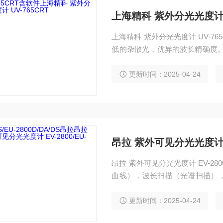
上海精科 紫外分光光度计 U
上海精科 紫外分光光度计 UV-7
低的杂散光，优异的波长精确度。
◆长寿命石英涂膜光学部件。 ◆
扫描。 ◆显示和储存各种数据和
更新时间：2025-04-24
据准确。 ◆自动寻找灯源Z佳位
昂拉 紫外可见分光光度计 EV
昂拉 紫外可见分光光度计 EV-28
曲线），波长扫描（光谱扫描）
系统应用等。 ※联机功能：（选配PC扫描软件） 光度测试，定量测试（标准曲线），
波长扫描（光谱扫描），时间扫
更新时间：2025-04-24
报告打印等。