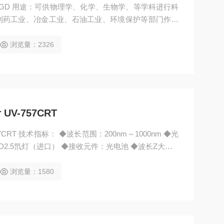
51GD 用途：可供物理学、化学、生物学、等学科进行科
制药工业、冶金工业、石油工业、环境保护等部门作精
、可见区和近红外区的吸收光谱，进行各种物质的定性
零、自动调满度、线性回归、浓度直读。 ◆灯电源与主机
浏览量：2326
5nm。 ◆动态测试定时打印数据。
V-757CRT
CRT 技术指标： ◆波长范围：200nm～1000nm ◆光
DD2.5氘灯（进口） ◆接收元件：光电池 ◆波长Z大允许
.2nm ◆光谱带宽：2nm ◆杂散光：≤0.3%（τ）（在220
NO2测定） ◆透射比测量范围：0.0%（τ）～200.0%
浏览量：1580