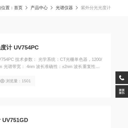
前位置：
首页
产品中心
光谱仪器
紫外分光光度计
计 UV754PC
54PC 技术参数： 光学系统：CT光栅单色器，1200/
～1.999A,0～1999C 光度准确性：±0.5%T 光度重复
散光：≤0.2%T（220nm处）
浏览量：1501
UV751GD