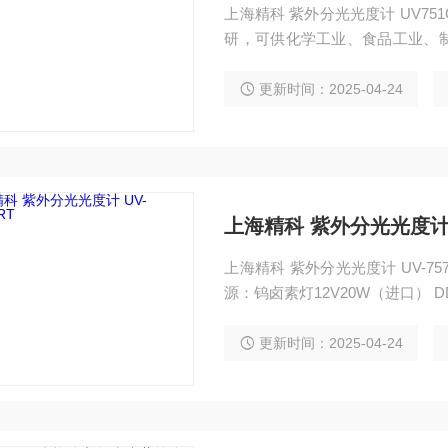
上海精科 紫外分光光度计 UV7
研，可供化学工业、食品工业、
密分析，测定各种物质在紫外区
及定量分析。 特点： ◆自动调
更新时间：2025-04-24
融为一体。 ◆紫外区波长可达19
上海精科 紫外分光光度计 U
上海精科 紫外分光光度计 UV-757
源：钨卤素灯12V20W（进口） 
误差：±0.5nm ◆波长重复性：≤0
nm以Nal测定和340nm处以Na
更新时间：2025-04-24
（τ）