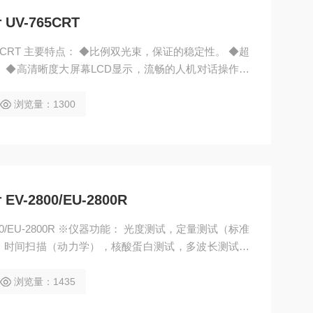
V-765CRT
65CRT 主要特点： ◆比例双光束，保证的稳定性。 ◆超
 ◆高清晰度大屏幕LCD显示，流畅的人机对话操作。
常规测量功能：光度测量、定量测定、光谱扫描、时间
图谱，支持打印机。 ◆自动校正功能，确保每次测量数
浏览量：1300
置，独立灯室，灯源更换简单方便。
-2800/EU-2800R
00/EU-2800R ※仪器功能： 光度测试，定量测试（标准
，时间扫描（动力学），核酸蛋白测试，多波长测试，
描（动力学），核酸蛋白测试，数据处理、图谱处理、
浏览量：1435